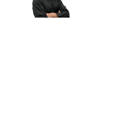
Adam Havlíček
jednatel, trenér
773 564 565
adam.havlicek@icloud.com
Odkazy
Domů
Kontakt
Rezervace
Služby