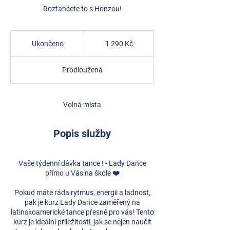
Roztančete to s Honzou!
1 290
českých
Ukončeno
U
1 290 Kč
korun
k
o
Prodloužená
n
č
e
n
Volná místa
o
Popis služby
Vaše týdenní dávka tance ! - Lady Dance
přímo u Vás na škole ❤️
Pokud máte ráda rytmus, energii a ladnost,
pak je kurz Lady Dance zaměřený na
latinskoamerické tance přesně pro vás! Tento
kurz je ideální příležitostí, jak se nejen naučit