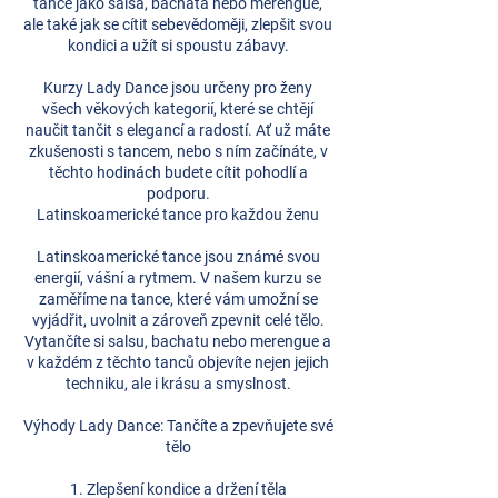
tance jako salsa, bachata nebo merengue,
ale také jak se cítit sebevědoměji, zlepšit svou
kondici a užít si spoustu zábavy.
Kurzy Lady Dance jsou určeny pro ženy
všech věkových kategorií, které se chtějí
naučit tančit s elegancí a radostí. Ať už máte
zkušenosti s tancem, nebo s ním začínáte, v
těchto hodinách budete cítit pohodlí a
podporu.
Latinskoamerické tance pro každou ženu
Latinskoamerické tance jsou známé svou
energií, vášní a rytmem. V našem kurzu se
zaměříme na tance, které vám umožní se
vyjádřit, uvolnit a zároveň zpevnit celé tělo.
Vytančíte si salsu, bachatu nebo merengue a
v každém z těchto tanců objevíte nejen jejich
techniku, ale i krásu a smyslnost.
Výhody Lady Dance: Tančíte a zpevňujete své
tělo
1. Zlepšení kondice a držení těla