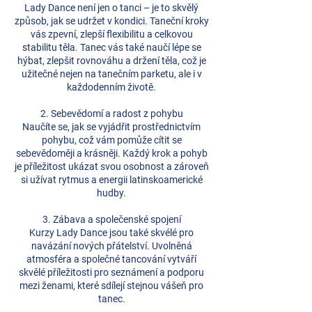
Lady Dance není jen o tanci – je to skvělý
způsob, jak se udržet v kondici. Taneční kroky
vás zpevní, zlepší flexibilitu a celkovou
stabilitu těla. Tanec vás také naučí lépe se
hýbat, zlepšit rovnováhu a držení těla, což je
užitečné nejen na tanečním parketu, ale i v
každodenním životě.
2. Sebevědomí a radost z pohybu
Naučíte se, jak se vyjádřit prostřednictvím
pohybu, což vám pomůže cítit se
sebevědoměji a krásněji. Každý krok a pohyb
je příležitost ukázat svou osobnost a zároveň
si užívat rytmus a energii latinskoamerické
hudby.
3. Zábava a společenské spojení
Kurzy Lady Dance jsou také skvélé pro
navázání nových přátelství. Uvolněná
atmosféra a společné tancování vytváří
skvělé příležitosti pro seznámení a podporu
mezi ženami, které sdílejí stejnou vášeň pro
tanec.