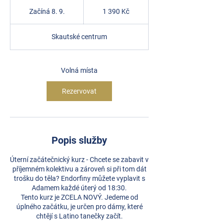
1 390
českých
Začíná 8. 9.
Z
1 390 Kč
korun
a
č
Skautské centrum
í
n
á
8
Volná místa
.
9
Rezervovat
.
Popis služby
Úterní začátečnický kurz - Chcete se zabavit v
příjemném kolektivu a zároveň si při tom dát
trošku do těla? Endorfiny můžete vyplavit s
Adamem každé úterý od 18:30.
Tento kurz je ZCELA NOVÝ. Jedeme od
úplného začátku, je určen pro dámy, které
chtějí s Latino tanečky začít.