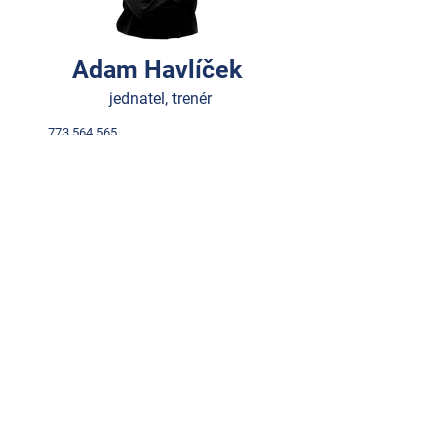
Adam Havlíček
jednatel, trenér
773 564 565
adam.havlicek@icloud.com
Odkazy
Domů
Kontakt
Rezervace
Služby
Kurzy
Lady Dance