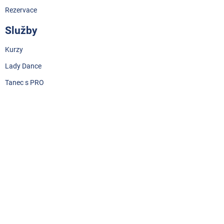
Rezervace
Služby
Kurzy
Lady Dance
Tanec s PRO
Sledujte nás
Instagram
Facebook
Youtube
Svat. tanec
Individuál
© 2025 by Dance PRO Pardubice s.r.o.