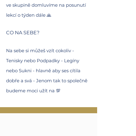
ve skupině domluvíme na posunutí
lekcí o týden dále 🙏
CO NA SEBE?
Na sebe si
můžeš vzít cokoliv -
Tenisky nebo Podpadky - Legíny
nebo Sukni - hlavně aby ses cítila
dobře a svá - Jenom tak to společně
budeme moci užít na 💯
LADY DANCE - TANEC, KTERÝ TI
VRÁTÍ ENERGII I ÚSMĚV