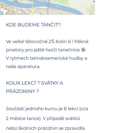
KDE BUDEME TANČIT?
Ve velké tělocvičně ZŠ Kolín 6 ! Pěkné
prostory pro ještě hezčí tanečnice 🤪
V rytmech latinskoamerické hudby a
naše aparatura.
KOLIK LEKCÍ ? SVÁTKY A
PRÁZDNINY ?
Součástí jednoho kurzu je 8 lekcí (cca
2 měsíce tance). V případě svátků
nebo
školních prázdnin se zpravidla